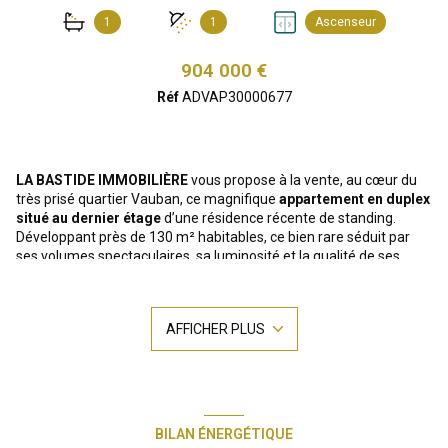
1
1
Ascenseur
904 000 €
Réf
ADVAP30000677
LA BASTIDE IMMOBILIÈRE
vous propose à la vente, au cœur du
très prisé quartier Vauban, ce magnifique
appartement en duplex
situé au dernier étage
d’une résidence récente de standing.
Développant près de 130 m² habitables, ce bien rare séduit par
ses volumes spectaculaires, sa luminosité et la qualité de ses
prestations haut de gamme.
Dès l’entrée, l’espace de vie impressionne par sa générosité et sa
superbe hauteur sous plafond. Le séjour avec cuisine ouverte, aux
AFFICHER PLUS
lignes contemporaines, s’ouvre largement sur une agréable
terrasse d’environ 16 m², véritable prolongement de l’espace
intérieur. Baigné de lumière grâce à de larges baies vitrées, cet
espace offre une atmosphère à la fois élégante et chaleureuse.
Le premier niveau accueille également deux chambres, un bureau
pouvant aisément faire office de chambre supplémentaire, ainsi
BILAN ÉNERGÉTIQUE
qu’une salle d’eau. À l’étage, l’espace nuit se prolonge avec deux