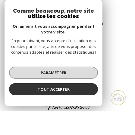
13009
Marseille
Comme beaucoup, notre site
06 40 14 29 19
utilise les cookies
agence@labastideimmobiliere.com
On aimerait vous accompagner pendant
votre visite.
En poursuivant, vous acceptez l'utilisation des
cookies par ce site, afin de vous proposer des
NOS RÉSEAUX
contenus adaptés et réaliser des statistiques !
Nous suivre
PARAMÉTRER
TOUT ACCEPTER
ADHÉRENTS
La Bastide Immobilière
Agence
Nous adhérons