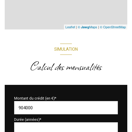
Leaflet
|
©
Maps
|
© OpenStreetMap
Jawg
SIMULATION
Calcul des mensualités
Montant du crédit (en €)*
Durée (années)*