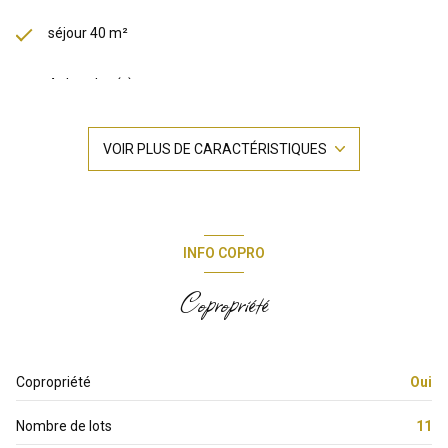
séjour 40 m²
4 chambre(s)
1 salle(s) de bain
VOIR PLUS DE CARACTÉRISTIQUES
1 salle(s) d'eau
construit en 2026
INFO COPRO
cuisine américaine
Copropriété
Chauffage individuel : autre (pompe à chaleur)
Copropriété
Oui
1 garage(s)
Nombre de lots
11
exposition Sud