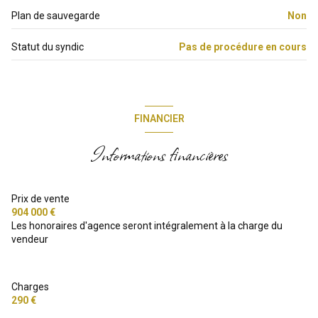
Plan de sauvegarde
Non
2 niveau(x)
Statut du syndic
Pas de procédure en cours
3ème étage
3 étage(s)
FINANCIER
ascenseur
Informations financières
cave
Prix de vente
terrasse
904 000 €
Les honoraires d'agence seront intégralement à la charge du
vendeur
visiophone
interphone
Charges
290 €