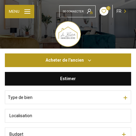
0
FR
MENU
SE CONNECTER
Acheter
de l'ancien
Estimer
De l'ancien
De l'immo pro
Type de bien
Budget