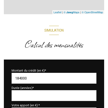
Leaflet
|
©
Maps
|
© OpenStreetMap
Jawg
SIMULATION
Calcul des mensualités
Montant du crédit (en €)*
Durée (années)*
Votre apport (en €) *