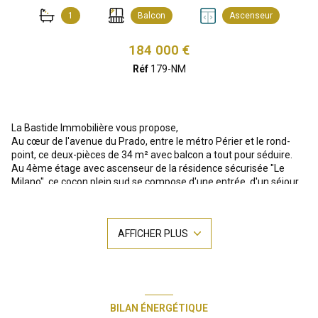
1
Balcon
Ascenseur
184 000 €
Réf
179-NM
La Bastide Immobilière vous propose,
Au cœur de l'avenue du Prado, entre le métro Périer et le rond-
point, ce deux-pièces de 34 m² avec balcon a tout pour séduire.
Au 4ème étage avec ascenseur de la résidence sécurisée "Le
Milano", ce cocon plein sud se compose d'une entrée, d'un séjour
avec coin cuisine baigné de lumière ouvrant sur balcon, et d'un
espace chambre avec placard intégré offrant une vue dégagée
sur la verdure environnante. La salle d'eau est équipée d'une
AFFICHER PLUS
douche à l'italienne, d'un toilette et de branchements pour
machine à laver. Chauffage, eau froide et eau chaude inclus dans
les charges, avec sous-compteurs individuels.
Un bien alliant confort et praticité, idéal pour un premier
investissement locatif, une résidence principale pour une
personne seule, ou un pied-à-terre calme, à deux pas de
BILAN ÉNERGÉTIQUE
l'effervescence du Prado. La résidence séduit par son cadre