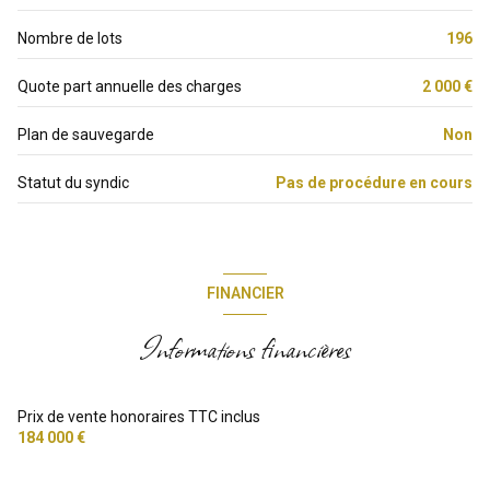
Nombre de lots
196
ascenseur
Quote part annuelle des charges
2 000 €
vue Verdure et terrasse
Plan de sauvegarde
Non
balcon
Statut du syndic
Pas de procédure en cours
accès handicapé
FINANCIER
Informations financières
Prix de vente honoraires TTC inclus
184 000 €