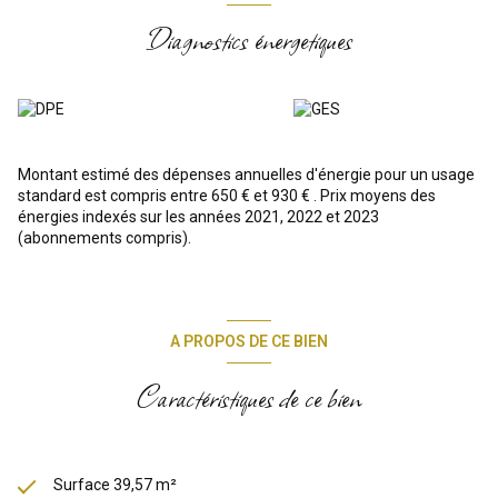
sécurisé, sa proximité avec commerces et écoles, et son accès
Diagnostics énergetiques
rapide aux transports.
Pour plus d’informations contactez Nayawaro MENDY (EI), agent
commercial en immobilier au sein de LA BASTIDE IMMOBILIÈRE,
immatriculée au RSAC de Marseille sous le n° 929 590 495, se
tient à votre entière disposition pour échanger sur votre projet et
organiser une visite au 06.17.37.50.13 ou
naya@labastideimmobiliere.com
Montant estimé des dépenses annuelles d'énergie pour un usage
standard est compris entre 650 € et 930 € . Prix moyens des
énergies indexés sur les années 2021, 2022 et 2023
(abonnements compris).
A PROPOS DE CE BIEN
Caractéristiques de ce bien
Surface 39,57 m²