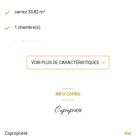
carrez 33,82 m²
1 chambre(s)
1 salle(s) de bain
construit en 1971
VOIR PLUS DE CARACTÉRISTIQUES
cuisine américaine (semi-équipée)
Chauffage collectif : radiateur (gaz)
INFO COPRO
exposition Sud
Copropriété
4 niveau(x)
Copropriété
Oui
6 étage(s)