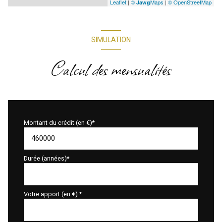
Leaflet
|
©
Maps
|
© OpenStreetMap
Jawg
SIMULATION
Calcul des mensualités
Montant du crédit (en €)*
Durée (années)*
Votre apport (en €) *