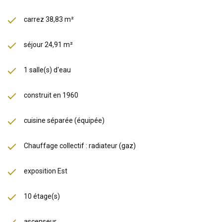
d'Auteuil accessibles à pied.
• Marché d'Auteuil et rue d'Auteuil à proximité.
carrez 38,83 m²
• Nombreux restaurants, cafés et commerces de quartier.
séjour 24,91 m²
Les informations sur les risques auxquels ce bien est exposé sont
disponibles sur le site
Géorisques
1 salle(s) d'eau
construit en 1960
cuisine séparée (équipée)
Chauffage collectif : radiateur (gaz)
exposition Est
10 étage(s)
ascenseur