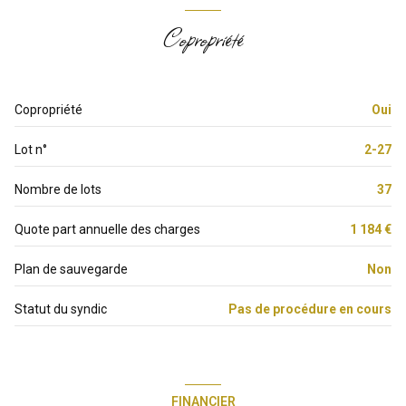
cuisine
6.26 m²
Copropriété
Couloir/Dégagement
4.52 m²
cave
4.40 m²
terrasse
10 m²
Copropriété
Oui
Lot n°
2-27
Nombre de lots
37
Quote part annuelle des charges
1 184 €
Plan de sauvegarde
Non
Statut du syndic
Pas de procédure en cours
FINANCIER