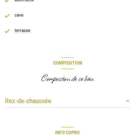
cave
terrasse
COMPOSITION
Composition de ce bien
Rez-de-chaussée
salon/sejour
24.91 m²
salle de bain
3.14 m²
INFO COPRO