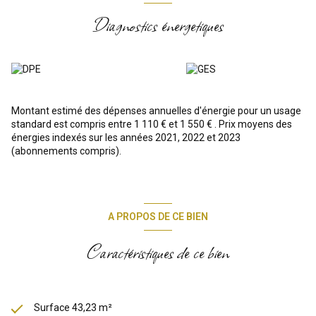
• Métro Jasmin (ligne 9) à environ 5 minutes à pied.
Diagnostics énergetiques
• Métro Michel-Ange – Auteuil (lignes 9 et 10) à moins de 10
minutes.
• Métro Porte d'Auteuil (ligne 10) à proximité immédiate.
• Plusieurs lignes de bus desservent le secteur (22, 32, 52, 62, PC).
ÉTABLISSEMENTS SCOLAIRES
Le secteur bénéficie d'une offre scolaire réputée, publique et
privée :
Montant estimé des dépenses annuelles d'énergie pour un usage
• Ecole élémentaire d'application La Fontaine
standard est compris entre 1 110 € et 1 550 € . Prix moyens des
• Public Elementary School Application Michel Ange
énergies indexés sur les années 2021, 2022 et 2023
• Municipality of Paris
(abonnements compris).
• International School Of Paris
• EIB Lamartine - École Internationale Bilingue
• Collège Jean-de-La-Fontaine à proximité.
LOISIRS ET ENVIRONNEMENT
• À quelques minutes de Roland-Garros.
A PROPOS DE CE BIEN
• Proximité immédiate des Serres d'Auteuil.
• Accès rapide au Bois de Boulogne.
Caractéristiques de ce bien
• Quartier résidentiel élégant, réputé pour son calme, sa sécurité
et son cadre de vie privilégié.
• Promenade de la Petite Ceinture du 16e accessible à proximité.
COMMERCES ET SERVICES
• Commerces de bouche, supermarchés et services du village
Surface 43,23 m²