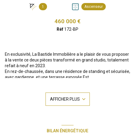
1
Ascenseur
+6
460 000 €
Réf
172-BP
En exclusivité, La Bastide Immobilière a le plaisir de vous proposer
à la vente ce deux pièces transformé en grand studio, totalement
refait à neuf en 2023.
En rez-de-chaussée, dans une résidence de standing et sécurisée,
avec gardienne, et une terrasse exposée Est.
L'espace intérieur comprend un séjour de 25 m² avec lit
escamotable, de nombreux rangements intégrés, une cuisine
indépendante aménagée et équipée, une salle d'eau et toilette.
AFFICHER PLUS
Cet appartement développe une surface au sol de 43m² dont
39m² selon la Loi Carrez.
Une adresse recherchée du 16e arrondissement, offrant un cadre
de vie privilégié entre calme résidentiel, espaces verts et
excellente accessibilité.
Une cave complète ce bien.
BILAN ÉNERGÉTIQUE
TRANSPORTS