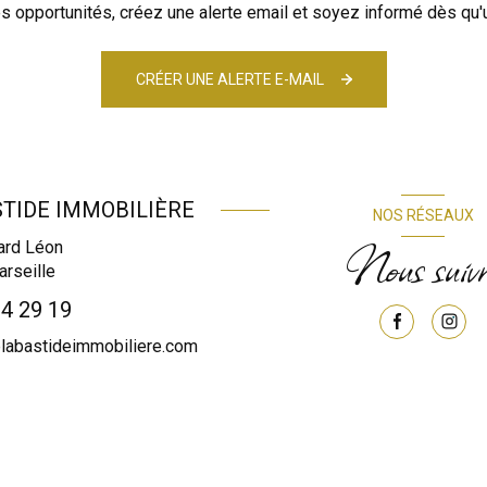
 opportunités, créez une alerte email et soyez informé dès qu'u
CRÉER UNE ALERTE E-MAIL
STIDE IMMOBILIÈRE
NOS RÉSEAUX
Nous suivr
ard Léon
rseille
14 29 19
abastideimmobiliere.com